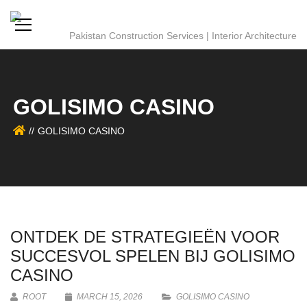
GOLISIMO CASINO
GOLISIMO CASINO
ONTDEK DE STRATEGIEËN VOOR
SUCCESVOL SPELEN BIJ GOLISIMO
CASINO
ROOT
MARCH 15, 2026
GOLISIMO CASINO