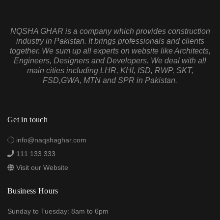
NQSHA GHAR is a company which provides construction
industry in Pakistan. It brings professionals and clients
together. We sum up all experts on website like Architects,
Engineers, Designers and Developers. We deal with all
main cities including LHR, KHI, ISD, RWP, SKT,
FSD,GWA, MTN and SPR in Pakistan.
Get in touch
info@naqshaghar.com
111 133 333
Visit our Website
Business Hours
Sunday to Tuesday: 8am to 6pm