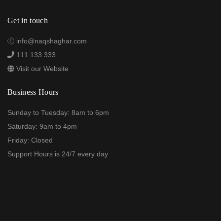
Get in touch
info@naqshaghar.com
111 133 333
Visit our Website
Business Hours
Sunday to Tuesday: 8am to 6pm
Saturday: 9am to 4pm
Friday: Closed
Support Hours is 24/7 every day