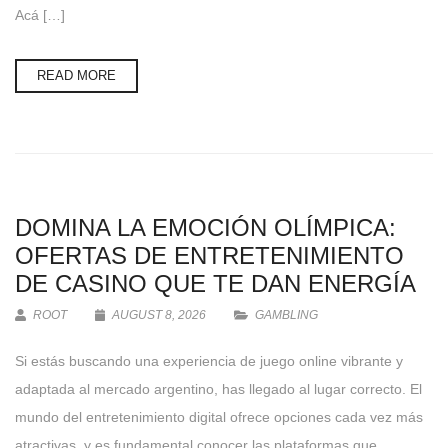
Acá […]
READ MORE
DOMINA LA EMOCIÓN OLÍMPICA:
OFERTAS DE ENTRETENIMIENTO
DE CASINO QUE TE DAN ENERGÍA
ROOT
AUGUST 8, 2026
GAMBLING
Si estás buscando una experiencia de juego online vibrante y
adaptada al mercado argentino, has llegado al lugar correcto. El
mundo del entretenimiento digital ofrece opciones cada vez más
atractivas, y es fundamental conocer las plataformas que