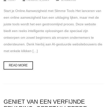
Start je Online Aanwezigheid met Slimme Tools Het lanceren van
een online aanwezigheid kan een uitdaging lijken, maar met de
juiste tools wordt het een gestroomlijnd proces. Deze website
biedt een reeks intelligente oplossingen die speciaal zijn
ontworpen om zowel beginners als ervaren ondernemers te
ondersteunen. Denk hierbij aan AI-gestuurde websitebouwers die
met enkele klikken […]
READ MORE
GENIET VAN EEN VERFIJNDE