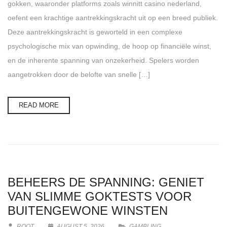
gokken, waaronder platforms zoals winnitt casino nederland,
oefent een krachtige aantrekkingskracht uit op een breed publiek.
Deze aantrekkingskracht is geworteld in een complexe
psychologische mix van opwinding, de hoop op financiële winst,
en de inherente spanning van onzekerheid. Spelers worden
aangetrokken door de belofte van snelle […]
READ MORE
BEHEERS DE SPANNING: GENIET
VAN SLIMME GOKTESTS VOOR
BUITENGEWONE WINSTEN
ROOT
AUGUST 5, 2026
GAMBLING