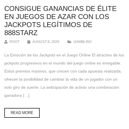
CONSIGUE GANANCIAS DE ÉLITE
EN JUEGOS DE AZAR CON LOS
JACKPOTS LEGÍTIMOS DE
888STARZ
ROOT
AUGUST 8, 2026
GAMBLING
La Emoción de los Jackpots en el Juego Online El atractivo de los
jackpots progresivos en el mundo del juego online es innegable.
Estos premios masivos, que crecen con cada apuesta realizada,
ofrecen la posibilidad de cambiar la vida de un jugador con un
solo giro de suerte. La anticipación de activar una combinación
ganadora […]
READ MORE