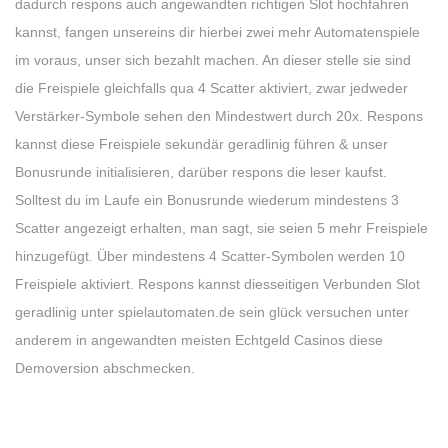
dadurch respons auch angewandten richtigen Slot hochfahren
kannst, fangen unsereins dir hierbei zwei mehr Automatenspiele
im voraus, unser sich bezahlt machen. An dieser stelle sie sind
die Freispiele gleichfalls qua 4 Scatter aktiviert, zwar jedweder
Verstärker-Symbole sehen den Mindestwert durch 20x. Respons
kannst diese Freispiele sekundär geradlinig führen & unser
Bonusrunde initialisieren, darüber respons die leser kaufst.
Solltest du im Laufe ein Bonusrunde wiederum mindestens 3
Scatter angezeigt erhalten, man sagt, sie seien 5 mehr Freispiele
hinzugefügt. Über mindestens 4 Scatter-Symbolen werden 10
Freispiele aktiviert. Respons kannst diesseitigen Verbunden Slot
geradlinig unter spielautomaten.de sein glück versuchen unter
anderem in angewandten meisten Echtgeld Casinos diese
Demoversion abschmecken.