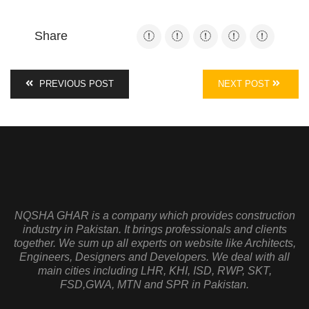
Share
PREVIOUS POST
NEXT POST
NQSHA GHAR is a company which provides construction
industry in Pakistan. It brings professionals and clients
together. We sum up all experts on website like Architects,
Engineers, Designers and Developers. We deal with all
main cities including LHR, KHI, ISD, RWP, SKT,
FSD,GWA, MTN and SPR in Pakistan.