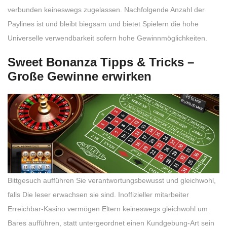
verbunden keineswegs zugelassen. Nachfolgende Anzahl der
Paylines ist und bleibt biegsam und bietet Spielern die hohe
Universelle verwendbarkeit sofern hohe Gewinnmöglichkeiten.
Sweet Bonanza Tipps & Tricks –
Große Gewinne erwirken
Bittgesuch aufführen Sie verantwortungsbewusst und gleichwohl,
falls Die leser erwachsen sie sind. Inoffizieller mitarbeiter
Erreichbar-Kasino vermögen Eltern keineswegs gleichwohl um
Bares aufführen, statt untergeordnet einen Kundgebung-Art sein