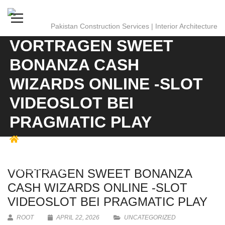
VORTRAGEN SWEET
BONANZA CASH
WIZARDS ONLINE -SLOT
VIDEOSLOT BEI
PRAGMATIC PLAY
UNCATEGORIZED
VORTRAGEN SWEET BONANZA
CASH WIZARDS ONLINE -SLOT VIDEOSLOT BEI
PRAGMATIC PLAY
VORTRAGEN SWEET BONANZA
CASH WIZARDS ONLINE -SLOT
VIDEOSLOT BEI PRAGMATIC PLAY
ROOT
APRIL 22, 2026
UNCATEGORIZED