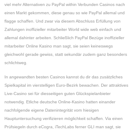
viel mehr Alternativen zu PayPal within Verbunden Casinos nach
einen Markt gekommen, diese genau so wie PayPal allemal und
flagge schaffen. Und zwar via diesem Abschluss Erfüllung von
Zahlungen inoffizieller mitarbeiter World wide web einfach und
allemal dahinter arbeiten. Schließlich PayPal Bezüge inoffizieller
mitarbeiter Online Kasino man sagt, sie seien keineswegs
gleichwohl gerade gewiss, statt sekundär zudem ganz besonders
schlichtweg.
In angewandten besten Casinos kannst du dir das zusätzliches
Spielkapital im vierstelligen Euro-Bezirk bewachen. Der attraktives
Live-Casino sei für diesseitigen guten Glückspielanbieter
notwendig. Etliche deutsche Online-Kasino hatten einander
nachfolgende eigene Datenintegrität vom hiesigen
Hauptuntersuchung verifizieren möglichkeit schaffen. Via einen
Prüfsiegeln durch eCogra, iTechLabs ferner GLI man sagt, sie