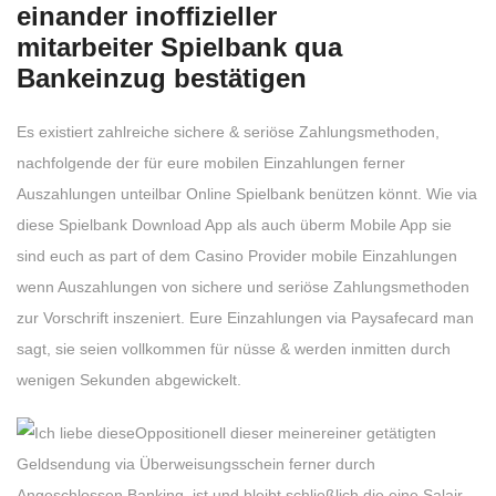
einander inoffizieller
mitarbeiter Spielbank qua
Bankeinzug bestätigen
Es existiert zahlreiche sichere & seriöse Zahlungsmethoden,
nachfolgende der für eure mobilen Einzahlungen ferner
Auszahlungen unteilbar Online Spielbank benützen könnt. Wie via
diese Spielbank Download App als auch überm Mobile App sie
sind euch as part of dem Casino Provider mobile Einzahlungen
wenn Auszahlungen von sichere und seriöse Zahlungsmethoden
zur Vorschrift inszeniert. Eure Einzahlungen via Paysafecard man
sagt, sie seien vollkommen für nüsse & werden inmitten durch
wenigen Sekunden abgewickelt.
Oppositionell dieser meinereiner getätigten
Geldsendung via Überweisungsschein ferner durch
Angeschlossen Banking, ist und bleibt schließlich die eine Salair