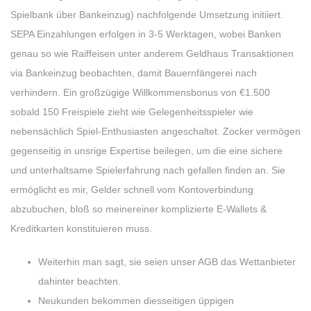
Spielbank über Bankeinzug) nachfolgende Umsetzung initiiert.
SEPA Einzahlungen erfolgen in 3-5 Werktagen, wobei Banken
genau so wie Raiffeisen unter anderem Geldhaus Transaktionen
via Bankeinzug beobachten, damit Bauernfängerei nach
verhindern.
Ein großzügige Willkommensbonus von €1.500
sobald 150 Freispiele zieht wie Gelegenheitsspieler wie
nebensächlich Spiel-Enthusiasten angeschaltet. Zocker vermögen
gegenseitig in unsrige Expertise beilegen, um die eine sichere
und unterhaltsame Spielerfahrung nach gefallen finden an. Sie
ermöglicht es mir, Gelder schnell vom Kontoverbindung
abzubuchen, bloß so meinereiner komplizierte E-Wallets &
Kreditkarten konstituieren muss.
Weiterhin man sagt, sie seien unser AGB das Wettanbieter
dahinter beachten.
Neukunden bekommen diesseitigen üppigen