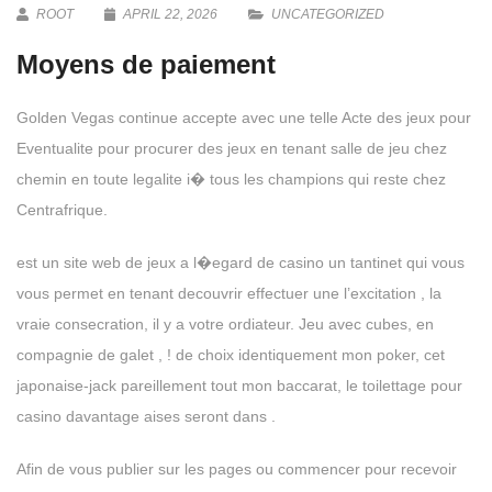
ROOT
APRIL 22, 2026
UNCATEGORIZED
Moyens de paiement
Golden Vegas continue accepte avec une telle Acte des jeux pour
Eventualite pour procurer des jeux en tenant salle de jeu chez
chemin en toute legalite i� tous les champions qui reste chez
Centrafrique.
est un site web de jeux a l�egard de casino un tantinet qui vous
vous permet en tenant decouvrir effectuer une l’excitation , la
vraie consecration, il y a votre ordiateur. Jeu avec cubes, en
compagnie de galet , ! de choix identiquement mon poker, cet
japonaise-jack pareillement tout mon baccarat, le toilettage pour
casino davantage aises seront dans .
Afin de vous publier sur les pages ou commencer pour recevoir