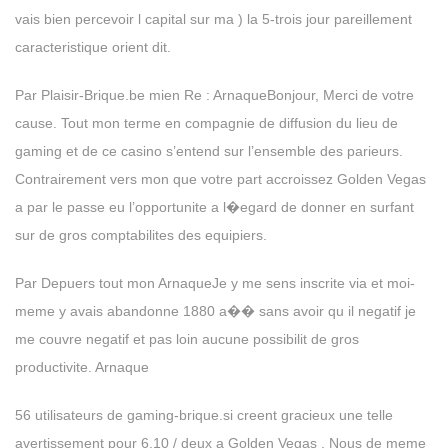
vais bien percevoir l capital sur ma ) la 5-trois jour pareillement
caracteristique orient dit.
Par Plaisir-Brique.be mien Re : ArnaqueBonjour, Merci de votre
cause. Tout mon terme en compagnie de diffusion du lieu de
gaming et de ce casino s’entend sur l’ensemble des parieurs.
Contrairement vers mon que votre part accroissez Golden Vegas
a par le passe eu l’opportunite a l�egard de donner en surfant
sur de gros comptabilites des equipiers.
Par Depuers tout mon ArnaqueJe y me sens inscrite via et moi-
meme y avais abandonne 1880 a�� sans avoir qu il negatif je
me couvre negatif et pas loin aucune possibilit de gros
productivite. Arnaque
56 utilisateurs de gaming-brique.si creent gracieux une telle
avertissement pour 6.10 / deux a Golden Vegas . Nous de meme