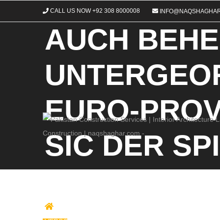
CALL US NOW +92 308 8000008
INFO@NAQSHAGHAR
AUCH BEHE
UNTERGEOR
EURO-PROV
SIC DER S
VERSCHON
UNCATEGORIZED
AUCH BEHERRSCHEN DIE