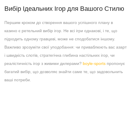
Вибір Ідеальних Ігор для Вашого Стилю
Першим кроком до створення вашого успішного плану в
казино є ретельний вибір ігор. Не всі ігри однакові, і те, що
підходить одному гравцеві, може не сподобатися іншому.
Важливо зрозуміти свої уподобання: чи приваблюють вас азарт
і швидкість слотів, стратегічна глибина настільних ігор, чи
реалістичність ігор з живими дилерами?
boyle-sports
пропонує
багатий вибір, що дозволяє знайти саме те, що задовольнить
ваші потреби.