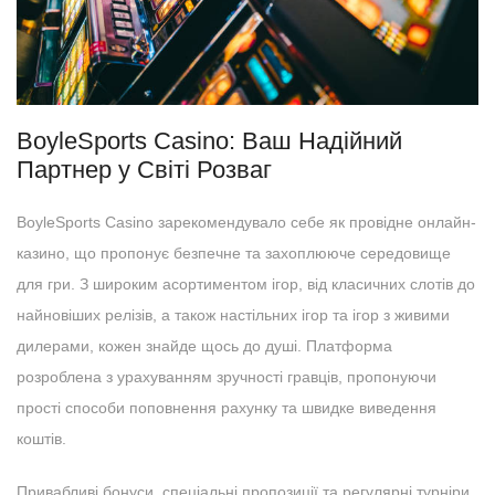
BoyleSports Casino: Ваш Надійний
Партнер у Світі Розваг
BoyleSports Casino зарекомендувало себе як провідне онлайн-
казино, що пропонує безпечне та захоплююче середовище
для гри. З широким асортиментом ігор, від класичних слотів до
найновіших релізів, а також настільних ігор та ігор з живими
дилерами, кожен знайде щось до душі. Платформа
розроблена з урахуванням зручності гравців, пропонуючи
прості способи поповнення рахунку та швидке виведення
коштів.
Привабливі бонуси, спеціальні пропозиції та регулярні турніри